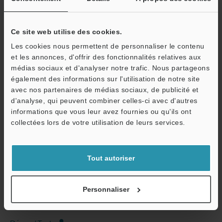
Ce site web utilise des cookies.
Les cookies nous permettent de personnaliser le contenu
et les annonces, d'offrir des fonctionnalités relatives aux
Télécharger le catalogue
médias sociaux et d'analyser notre trafic. Nous partageons
également des informations sur l'utilisation de notre site
avec nos partenaires de médias sociaux, de publicité et
d'analyse, qui peuvent combiner celles-ci avec d'autres
Guides techniques
informations que vous leur avez fournies ou qu'ils ont
O
collectées lors de votre utilisation de leurs services.
Fiche technique (PDF)
Service / SAV
CAO / CAE
Tout autoriser
Manuels
Logiciel
Personnaliser
Posez vos questions