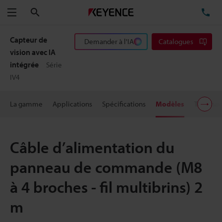
Rechercher
TÉ
Menu
Capteur de
Demander à l'IA
Catalogues
vision avec IA
intégrée
Série
IV4
La gamme
Applications
Spécifications
Modèles
Télécha
Câble d’alimentation du
panneau de commande (M8
à 4 broches - fil multibrins) 2
m