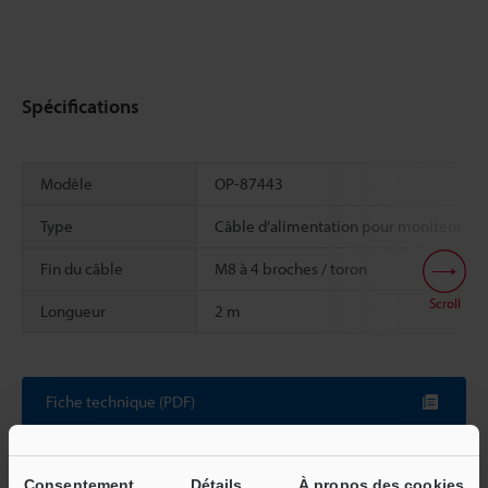
Spécifications
Modèle
OP-87443
Type
Câble d’alimentation pour moniteur
Fin du câble
M8 à 4 broches / toron
Scroll
Longueur
2 m
Fiche technique (PDF)
Autres modèles
Consentement
Détails
À propos des cookies