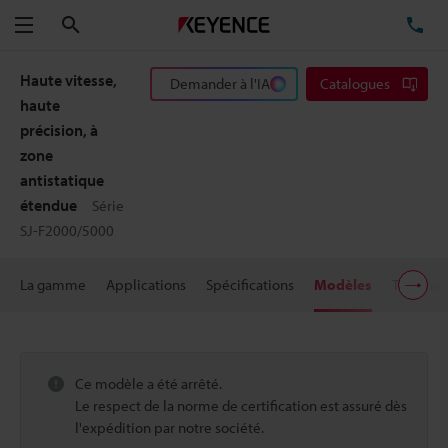
Rechercher
TÉ
Menu
Haute vitesse,
Demander à l'IA
Catalogues
haute
précision, à
zone
antistatique
étendue
Série
SJ-F2000/5000
La gamme
Applications
Spécifications
Modèles
Télécha
Ce modèle a été arrêté.
Le respect de la norme de certification est assuré dès
l'expédition par notre société.