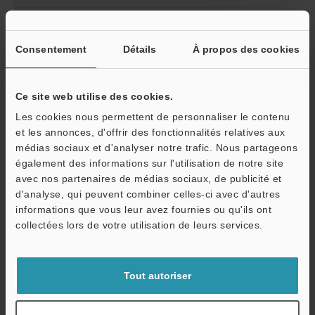
Entrée de
Entrée d’arrêt de l’élimination de l’électr
commande
statique
Consentement
Détails
À propos des cookies
Sortie de
Alarme/Alerte de
Collecteur ouv
commande
niveau ionique/
NPN
Alerte relative aux
Ce site web utilise des cookies.
Collecteur ouv
conditions
Les cookies nous permettent de personnaliser le contenu
PNP
et les annonces, d'offrir des fonctionnalités relatives aux
médias sociaux et d'analyser notre trafic. Nous partageons
Valeurs nominales
Tension d'alimentation
également des informations sur l'utilisation de notre site
Consommation de courant
O
avec nos partenaires de médias sociaux, de publicité et
d'analyse, qui peuvent combiner celles-ci avec d'autres
Service / SAV
Résistance à
Degré de pollution
informations que vous leur avez fournies ou qu'ils ont
l'environnement
collectées lors de votre utilisation de leurs services.
Catégorie de surtension
Température ambiante
Tout autoriser
Humidité relative
Poids