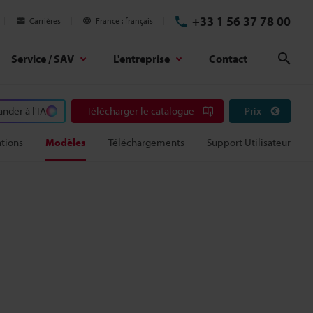
+33 1 56 37 78 00
Carrières
France
français
Service / SAV
L'entreprise
Contact
Rech
der à l'IA
Télécharger le catalogue
Prix
ations
Modèles
Téléchargements
Support Utilisateur