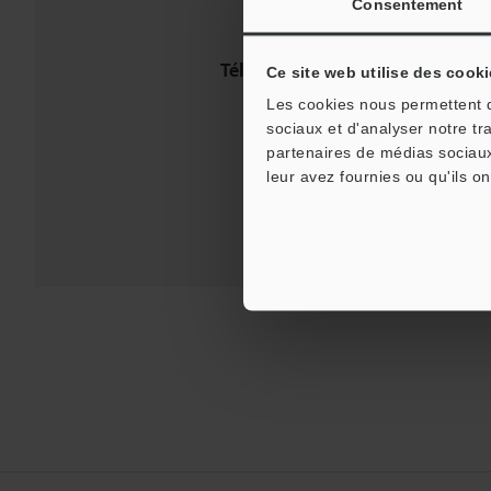
Consentement
Téléchargements:
Guides tech
Ce site web utilise des cooki
Les cookies nous permettent de
Assistance:
sociaux et d'analyser notre tr
partenaires de médias sociaux
leur avez fournies ou qu'ils on