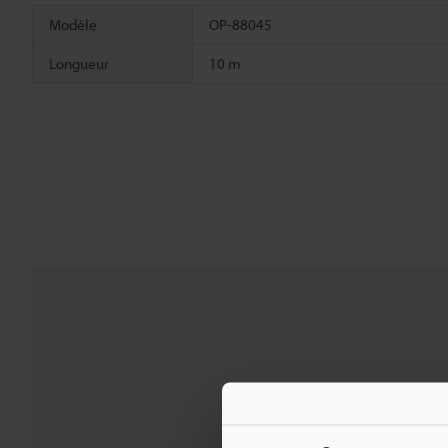
Modèle
OP-88045
Longueur
10 m