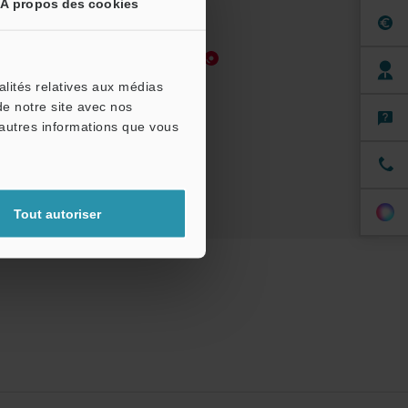
À propos des cookies
Manuels
Logiciel
alités relatives aux médias
de notre site avec nos
 pour essai
'autres informations que vous
Tout autoriser