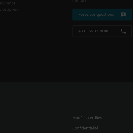
Contact
délivrance
rvice après-
Posez vos questions
+33 1 56 37 78 00
Modèles certifiés
Confidentialité