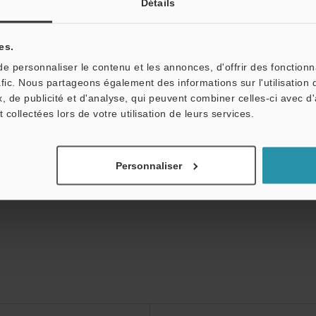
Détails
niques
Fiche technique (PDF)
CAO / CAE
es.
 personnaliser le contenu et les annonces, d'offrir des fonctionn
afic. Nous partageons également des informations sur l'utilisation 
Posez vos questions
Démo / Test
Prêt gratuit
, de publicité et d'analyse, qui peuvent combiner celles-ci avec d
t collectées lors de votre utilisation de leurs services.
Produits:
Capteurs de Vision
Personnaliser