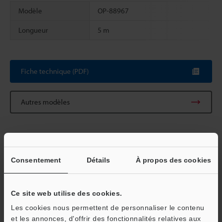
Modèle
OP-88967
Longueur
5 m
Scroll
Fiche technique (PDF)
Autres modèles
Consentement
Détails
À propos des cookies
Télécharger le catalogue
Ce site web utilise des cookies.
Les cookies nous permettent de personnaliser le contenu
Guides techniques
et les annonces, d'offrir des fonctionnalités relatives aux