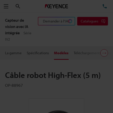
Rechercher
TÉ
Menu
Capteur de
Demander à l'IA
Catalogues
vision avec IA
intégrée
Série
IV2
La gamme
Spécifications
Modèles
Téléchargements
Supp
Câble robot High-Flex (5 m)
OP-88967