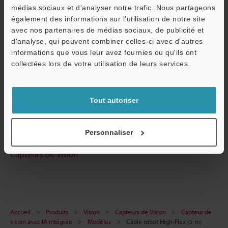
médias sociaux et d'analyser notre trafic. Nous partageons
Fiche technique (PDF)
également des informations sur l'utilisation de notre site
avec nos partenaires de médias sociaux, de publicité et
CAO / CAE
d'analyse, qui peuvent combiner celles-ci avec d'autres
informations que vous leur avez fournies ou qu'ils ont
Manuels
O
collectées lors de votre utilisation de leurs services.
Service / SAV
Logiciel
Posez vos questions
Tout autoriser
Démo / Test
Personnaliser
Prêt gratuit pour essai
Capteurs de Vision
Accueil
Produits
Vision
Capteurs de Vision
Capteur de
vision avec IA intégrée
Modèles
Câble robot High-Flex (5 m)