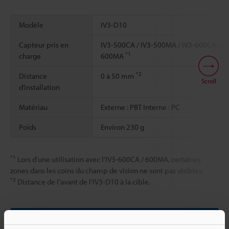
Modèle
IV3-D10
Capteur pris en
IV3-500CA / IV3-500MA / IV3-600CA / IV
*1
charge
600MA
*2
Distance
0 à 50 mm
Scroll
d’installation
Matériau
Externe : PBT Interne : PC
Poids
Environ 230 g
*1
Lors d’une utilisation avec l’IV3-600CA / 600MA, certaines
zones dans les coins du champ de vision ne sont pas visibles.
*2
Distance de l’avant de l’IV3-D10 à la cible.
Fiche technique (PDF)