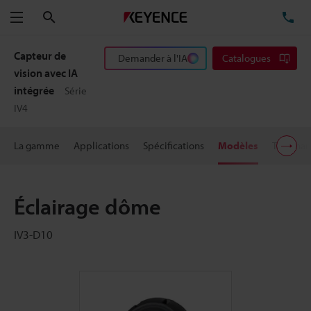
Rechercher
TÉ
Menu
Capteur de
Demander à l'IA
Catalogues
vision avec IA
intégrée
Série
IV4
La gamme
Applications
Spécifications
Modèles
Télécha
Éclairage dôme
IV3-D10