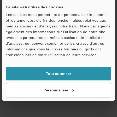
placage or
Ce site web utilise des cookies.
Patte de fixat
rail DIN de l’u
Les cookies nous permettent de personnaliser le contenu
Plaque signalé
et les annonces, d'offrir des fonctionnalités relatives aux
*1
médias sociaux et d'analyser notre trafic. Nous partageons
également des informations sur l'utilisation de notre site
Poids
Environ 100 g
avec nos partenaires de médias sociaux, de publicité et
d'analyse, qui peuvent combiner celles-ci avec d'autres
informations que vous leur avez fournies ou qu'ils ont
*1
O
Anti-décharges électrostatiques et conforme à la norme CEI
collectées lors de votre utilisation de leurs services.
61340-5-1.
Service / SAV
Tout autoriser
Fiche technique (PDF)
Personnaliser
Autres modèles