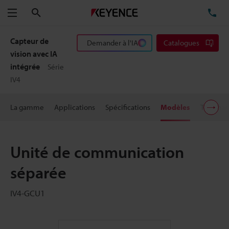
Rechercher
TÉ
Menu
Capteur de
Demander à l'IA
Catalogues
vision avec IA
intégrée
Série
IV4
La gamme
Applications
Spécifications
Modèles
Télécha
Unité de communication
séparée
IV4-GCU1