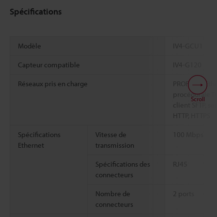
Spécifications
Modèle
IV4-GCU1
Capteur compatible
IV4-G120
Réseaux pris en charge
PROFINET, Eth
procédurale TCP
Scroll
client SFTP, s
HTTP, HTTPS
Spécifications
Vitesse de
100 Mbps
Ethernet
transmission
Spécifications des
RJ45
connecteurs
Nombre de
2 ports
connecteurs