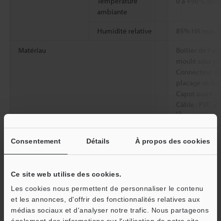
Température
0 à +50°C (pas
ambiante
Humidité relative
85% HR max. (
Matériau
Boîtier de l’u
moulé sous pr
Connecteur de 
placage nickel
Capot avant : a
Câble : PVC, p
*2
Poids
Environ 150 g
Consentement
Détails
À propos des cookies
*1
Applicable uniquement en cas de montage sur le capteur
Ce site web utilise des cookies.
compatible. Excepté en cas d’utilisation d’un filtre de
polarisation (OP-88644/OP-88645/OP-88646/OP-88647).
Les cookies nous permettent de personnaliser le contenu
*2
Anti-décharges électrostatiques et conforme à la norme CEI
et les annonces, d'offrir des fonctionnalités relatives aux
61340-5-1.
médias sociaux et d'analyser notre trafic. Nous partageons
également des informations sur l'utilisation de notre site