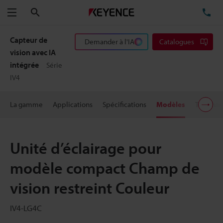
Rechercher
TÉ
Menu
Capteur de
Demander à l'IA
Catalogues
vision avec IA
intégrée
Série
IV4
La gamme
Applications
Spécifications
Modèles
Télécha
Unité d’éclairage pour
modèle compact Champ de
vision restreint Couleur
IV4-LG4C