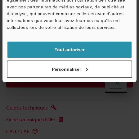
avec nos partenaires de médias sociaux, de publicité et
d'analyse, qui peuvent combiner celles-ci avec d'autres
Fiche technique (PDF)
informations que vous leur avez fournies ou qu'ils ont
O
collectées lors de votre utilisation de leurs services.
Service / SAV
Autres modèles
Tout autoriser
Personnaliser
Télécharger le catalogue
Guides techniques
Fiche technique (PDF)
CAO / CAE