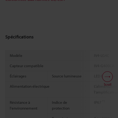
Spécifications
Modèle
IV4-LG4C
Capteur compatible
IV4-G400CA
Éclairages
Source lumineuse
LED blanche
Scroll
Alimentation électrique
L’alimentation
l’amplificateu
*1
Résistance à
Indice de
IP67
l'environnement
protection