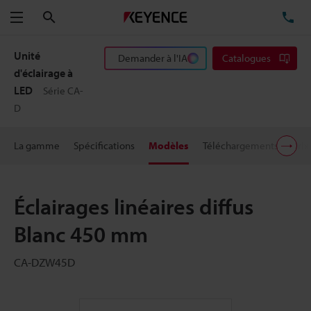
Rechercher
TÉ
Menu
Unité
Demander à l'IA
Catalogues
d'éclairage à
LED
Série CA-
D
La gamme
Spécifications
Modèles
Téléchargements
Prix
Éclairages linéaires diffus
Blanc 450 mm
CA-DZW45D