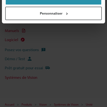
Guides techniques
Fiche technique (PDF)
Personnaliser
CAO / CAE
Manuels
Logiciel
Posez vos questions
Démo / Test
Prêt gratuit pour essai
Systèmes de Vision
Accueil
Produits
Vision
Systèmes de Vision
Unité