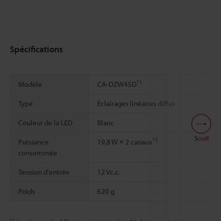
Spécifications
*1
Modèle
CA-DZW45D
Type
Éclairages linéaires diffus
Couleur de la LED
Blanc
Scroll
*2
Puissance
19,8 W × 2 canaux
consommée
Tension d'entrée
12 Vc.c.
Poids
620 g
*1