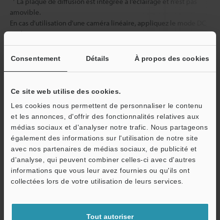
La plaque de diffusion est intégrée à l’éclairage et n’est pas
amovible.
En cas d’utilisation d’une caméra linéaire, appliquez le mode DC
sur le CA-DC21E/DC40E.
*2
Raccordez ce modèle aux deux canaux.
Consentement
Détails
À propos des cookies
Fiche technique (PDF)
Ce site web utilise des cookies.
Les cookies nous permettent de personnaliser le contenu
Autres modèles
et les annonces, d'offrir des fonctionnalités relatives aux
médias sociaux et d'analyser notre trafic. Nous partageons
également des informations sur l'utilisation de notre site
avec nos partenaires de médias sociaux, de publicité et
d'analyse, qui peuvent combiner celles-ci avec d'autres
informations que vous leur avez fournies ou qu'ils ont
O
Télécharger le catalogue
collectées lors de votre utilisation de leurs services.
Service / SAV
Tout autoriser