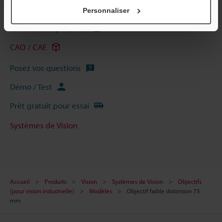
Guides techniques
Personnaliser
Fiche technique (PDF)
CAO / CAE
Posez vos questions
Démo / Test
Prêt gratuit pour essai
Systèmes de Vision
Accueil
Produits
Vision
Systèmes de Vision
Objectifs
(pour vision industrielle)
Modèles
Objectif faible distorsion 75
mm