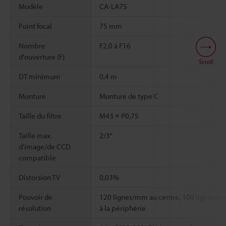
Modèle
CA-LA75
Point focal
75 mm
Nombre
F2,0 à F16
d'ouverture (F)
Scroll
DT minimum
0,4 m
Monture
Monture de type C
Taille du filtre
M43 × P0,75
Taille max.
2/3"
d'image/de CCD
compatible
Distorsion TV
0,03%
Pouvoir de
120 lignes/mm au centre, 100 lignes/
résolution
à la périphérie