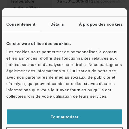
Température
0 à +50°C, 80% RH (sans condensation)
ambiante/Plage
d'humidité
Consentement
Détails
À propos des cookies
Poids
Environ 308 g
Ce site web utilise des cookies.
Fiche technique (PDF)
Les cookies nous permettent de personnaliser le contenu
et les annonces, d'offrir des fonctionnalités relatives aux
médias sociaux et d'analyser notre trafic. Nous partageons
Autres modèles
également des informations sur l'utilisation de notre site
avec nos partenaires de médias sociaux, de publicité et
d'analyse, qui peuvent combiner celles-ci avec d'autres
informations que vous leur avez fournies ou qu'ils ont
O
collectées lors de votre utilisation de leurs services.
Service / SAV
Télécharger le catalogue
Tout autoriser