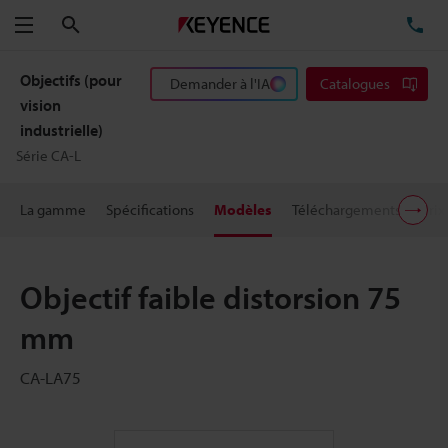
Rechercher
TÉ
Menu
Objectifs (pour
Demander à l'IA
Catalogues
vision
industrielle)
Série CA-L
La gamme
Spécifications
Modèles
Téléchargements
Prix
Objectif faible distorsion 75
mm
CA-LA75