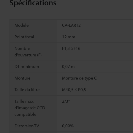
Spécifications
Modèle
CA-LAR12
Point focal
12 mm
Nombre
F1,8 à F16
d'ouverture (F)
DT minimum
0,07 m
Monture
Monture de type C
Taille du filtre
M40,5 × P0,5
Taille max.
2/3"
d'image/de CCD
compatible
Distorsion TV
0,09%