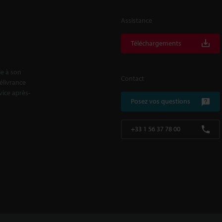
Assistance
Téléchargements
le à son
Contact
délivrance
rvice après-
Posez vos questions
+33 1 56 37 78 00