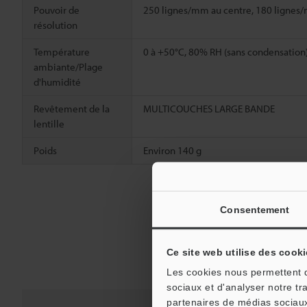
Pouvoir de
250 lignes/mm au centre, 180 lignes/
résolution
Température
0 à +50°C, 80% RH (sans condensation
ambiante/Plage
d'humidité
Revêtement de la
MULTICOUCHES LARGE BANDE
lentille
Poids
Environ 140 g
Consentement
Ce site web utilise des cooki
Les cookies nous permettent de
sociaux et d'analyser notre tr
partenaires de médias sociaux