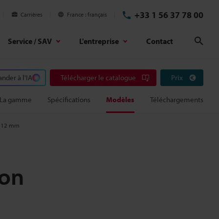
+33 1 56 37 78 00
Carrières
France
français
Service / SAV
L'entreprise
Contact
Rech
der à l'IA
Télécharger le catalogue
Prix
La gamme
Spécifications
Modèles
Téléchargements
on 12 mm
ion