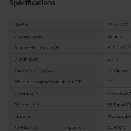
Spécifications
Modèle
CA-LHW25
Distance focale
25 mm
*1
Nombre d'ouvertures (F)
F1,4 à F16
DT minimum
0,3 m
Pouvoir de résolution
120 lignes/m
Taille de l'image compatible/du CCD
1"
Distorsion TV
-1,0 % (-0,5 
Taille du filtre
35,5 mm P0,
Monture
Monture de 
Résistance à
Température
0 à +50 °C