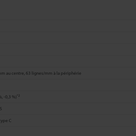
m au centre, 63 lignes/mm à la périphérie
*2
%, -0,3 %)
5
type C