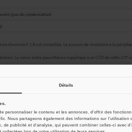
moins (pas de condensation)
g
ure d'environ F 2.8 est conseillée. Le pouvoir de résolution à la périphér
érence. La valeur entre parenthèses s'applique à un CCD de taille 2/3" ou
Détails
Fiche technique (PDF)
Autres modèles
es.
 personnaliser le contenu et les annonces, d'offrir des fonctionn
afic. Nous partageons également des informations sur l'utilisation 
, de publicité et d'analyse, qui peuvent combiner celles-ci avec d
t collectées lors de votre utilisation de leurs services.