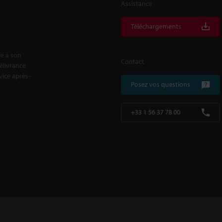
Assistance
Téléchargements
le à son
Contact
délivrance
rvice après-
Posez vos questions
+33 1 56 37 78 00