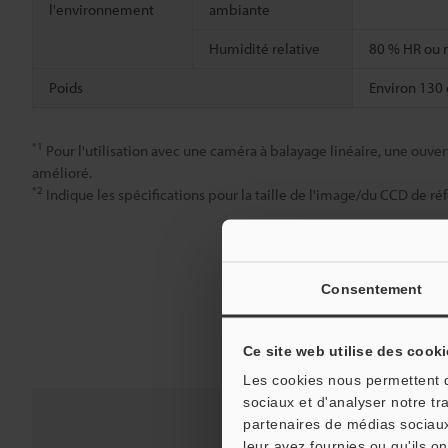
l'environnement
ambiante
Humidité relative
80 % HR ou 
Poids
Environ 130 
*1
Pour l'utilisation avec une caméra à balayage linéaire, une ouvert
amélioré.
*2
Indique les spécifications pour la taille de l'image/du CCD de réf
Consentement
Ce site web utilise des cooki
Les cookies nous permettent de
sociaux et d'analyser notre tr
partenaires de médias sociaux
leur avez fournies ou qu'ils on