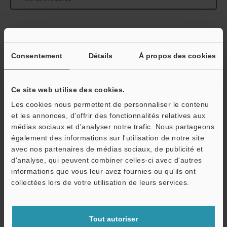
Guides techniques
Consentement
Détails
À propos des cookies
Fiche technique (PDF)
Ce site web utilise des cookies.
CAO / CAE
Les cookies nous permettent de personnaliser le contenu
Manuels
et les annonces, d'offrir des fonctionnalités relatives aux
médias sociaux et d'analyser notre trafic. Nous partageons
Posez vos questions
O
également des informations sur l'utilisation de notre site
avec nos partenaires de médias sociaux, de publicité et
Service / SAV
Systèmes de Vision
d'analyse, qui peuvent combiner celles-ci avec d'autres
informations que vous leur avez fournies ou qu'ils ont
collectées lors de votre utilisation de leurs services.
Accueil
Produits
Vision
Systèmes de Vision
Type
Tout autoriser
universel à caméras multiples
Modèles
Câble de caméra à