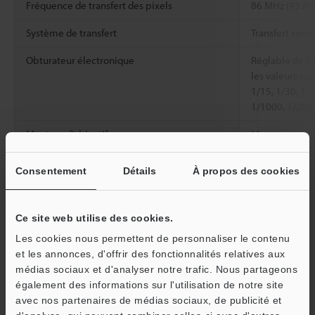
Fréquence de transfert des pixels
86 MHz (43 MH
Système de transfert
Transfert séri
Obturateur électronique
Réglable de 0,
les valeurs nu
1/15, 1/30, 1/
1/1000, 1/200
Monture d’objectif
Monture spéci
Résistance à
Température
0 à +40°C
Consentement
Détails
À propos des cookies
l'environnement
ambiante
Humidité relative
85 % HR ou m
Ce site web utilise des cookies.
Poids
Env. 135 g (ave
Les cookies nous permettent de personnaliser le contenu
et les annonces, d'offrir des fonctionnalités relatives aux
médias sociaux et d'analyser notre trafic. Nous partageons
également des informations sur l'utilisation de notre site
Fiche technique (PDF)
avec nos partenaires de médias sociaux, de publicité et