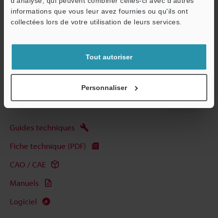
d'analyse, qui peuvent combiner celles-ci avec d'autres
informations que vous leur avez fournies ou qu'ils ont
Autres modèles
O
collectées lors de votre utilisation de leurs services.
Service / SAV
Tout autoriser
Télécharger le catalogue
Personnaliser
Guides techniques
Fiche technique (PDF)
CAO / CAE
Manuels
Logiciel