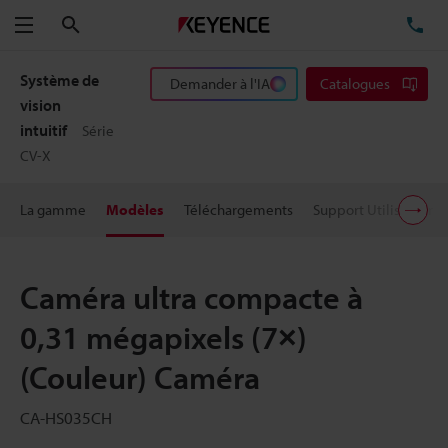
Rechercher
TÉ
Menu
Système de
Demander à l'IA
Catalogues
vision
intuitif
Série
CV-X
La gamme
Modèles
Téléchargements
Support Utilisateur
Caméra ultra compacte à
0,31 mégapixels (7×)
(Couleur) Caméra
CA-HS035CH