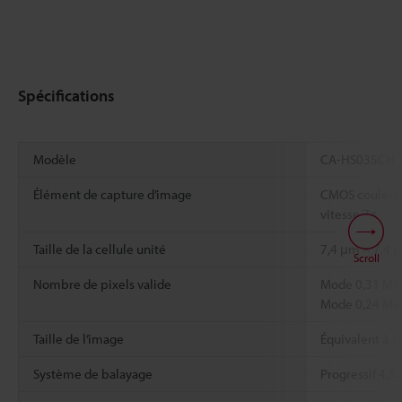
Spécifications
Modèle
CA-HS035CH
Élément de capture d’image
CMOS couleur, 
vitesse 7×
Taille de la cellule unité
7,4 μm × 7,4 
Scroll
Nombre de pixels valide
Mode 0,31 Méga
Mode 0,24 Méga
Taille de l’image
Équivalent à 1
Système de balayage
Progressif 4,5