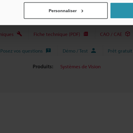
Personnaliser
niques
Fiche technique (PDF)
CAO / CAE
Posez vos questions
Démo / Test
Prêt gratuit
Produits:
Systèmes de Vision