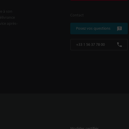
le à son
Contact
délivrance
rvice après-
Posez vos questions
+33 1 56 37 78 00
Modèles certifiés