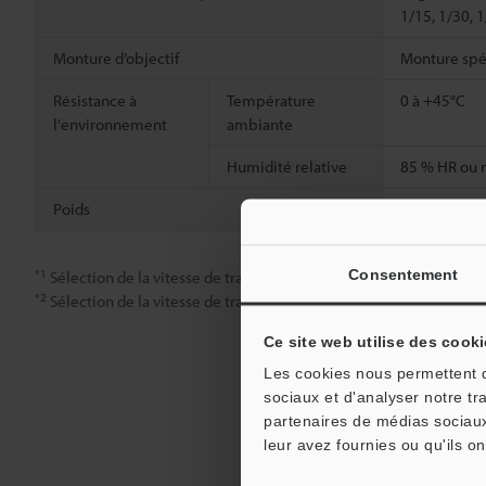
1/15, 1/30, 
Monture d’objectif
Monture spé
Résistance à
Température
0 à +45°C
l'environnement
ambiante
Humidité relative
85 % HR ou 
Poids
Environ 45 g 
Consentement
*1
Sélection de la vitesse de transfert : Standard (7×)
*2
Sélection de la vitesse de transfert : Rapide (16×)
Ce site web utilise des cooki
Les cookies nous permettent de
sociaux et d'analyser notre tr
partenaires de médias sociaux
leur avez fournies ou qu'ils on