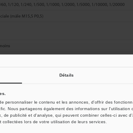
1/60, 1/120, 1/240, 1/500, 1/1000, 1/2000, 1/5000, 1/10000, 1/20000
ciale (mâle M15,5 P0,5)
moins
(sans l’objectif)
Détails
es.
 personnaliser le contenu et les annonces, d'offrir des fonctionn
afic. Nous partageons également des informations sur l'utilisation 
Fiche technique (PDF)
Autres modèles
, de publicité et d'analyse, qui peuvent combiner celles-ci avec d
t collectées lors de votre utilisation de leurs services.