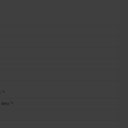
*2
s
*2
98 MHz