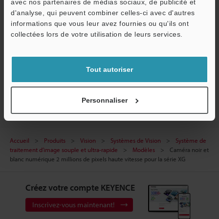
avec nos partenaires de médias sociaux, de publicité et
Service / SAV
CAO / CAE
d'analyse, qui peuvent combiner celles-ci avec d'autres
informations que vous leur avez fournies ou qu'ils ont
Manuels
collectées lors de votre utilisation de leurs services.
Logiciel
Posez vos questions
Tout autoriser
Systèmes de Vision
Personnaliser
Accueil
Produits
Vision
Systèmes de Vision
Système de
traitement d’image souple et ultra-rapide
Modèles
Caméra noir et
blanc numérique 2 millions de pixels haute vitesse pour la série XG
Créez votre compte KEYENCE
Inscrivez-vous maintenant!