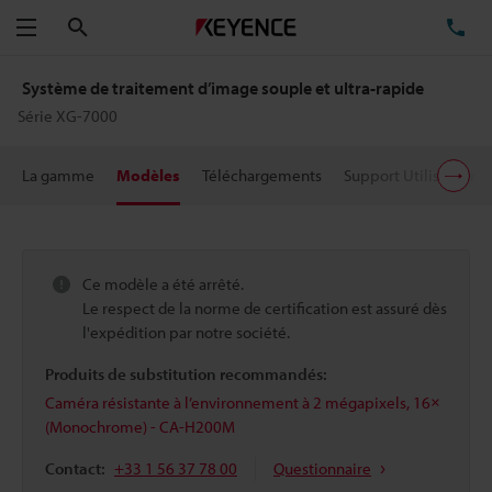
Rechercher
TÉ
Menu
Système de traitement d’image souple et ultra-rapide
Série XG-7000
La gamme
Modèles
Téléchargements
Support Utilisateur
Ce modèle a été arrêté.
Le respect de la norme de certification est assuré dès
l'expédition par notre société.
Produits de substitution recommandés:
Caméra résistante à l’environnement à 2 mégapixels, 16×
(Monochrome) - CA-H200M
Contact:
+33 1 56 37 78 00
Questionnaire