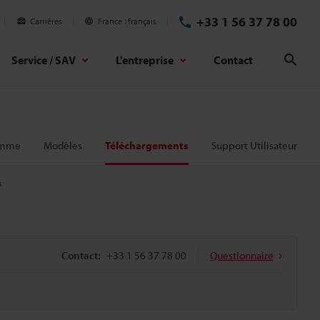
+33 1 56 37 78 00
Carrières
France
français
Service / SAV
L'entreprise
Contact
Rech
amme
Modèles
Téléchargements
Support Utilisateur
s
Contact:
+33 1 56 37 78 00
Questionnaire