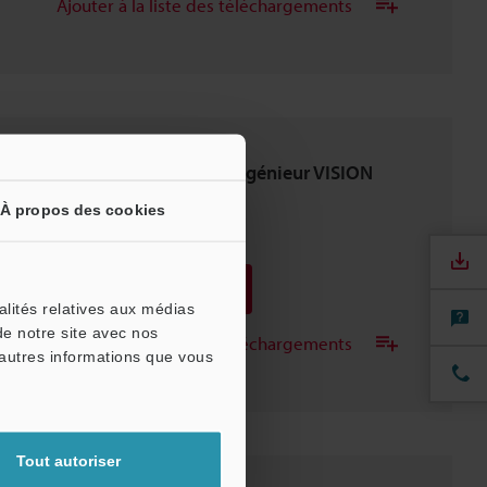
Ajouter à la liste des téléchargements
Le SAVOIRFAIRE de l'ingénieur VISION
INDUSTRIELLE Vol.5
À propos des cookies
PDF
:
1.1MB
/
Français
Télécharger
alités relatives aux médias
de notre site avec nos
Ajouter à la liste des téléchargements
'autres informations que vous
Tout autoriser