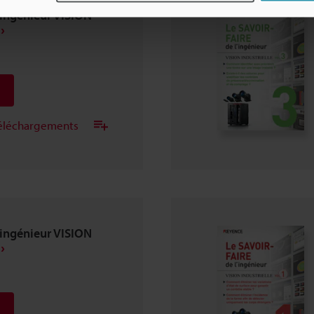
'ingénieur VISION
 téléchargements
'ingénieur VISION