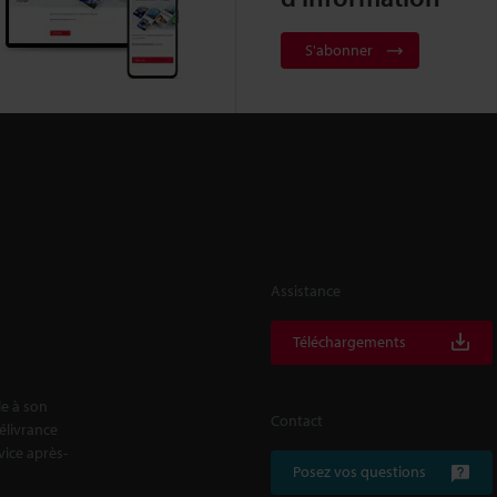
S'abonner
Assistance
Téléchargements
le à son
Contact
délivrance
rvice après-
Posez vos questions