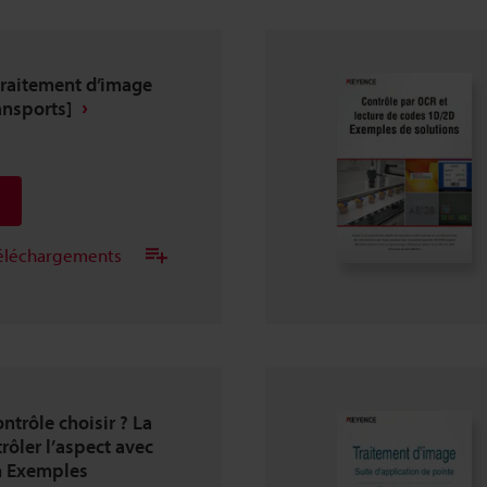
traitement d’image
ansports]
 téléchargements
ntrôle choisir ? La
trôler l’aspect avec
n Exemples