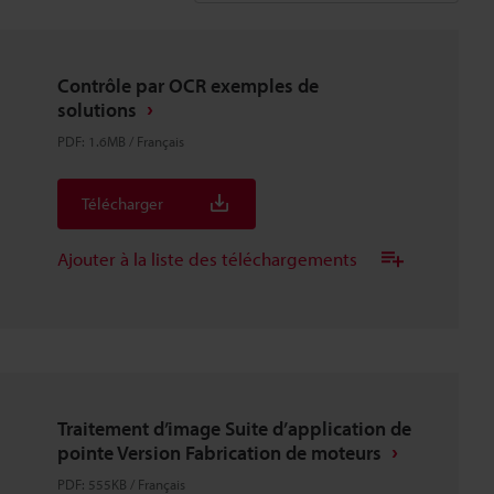
Contrôle par OCR exemples de
solutions
PDF
:
1.6MB
/
Français
Télécharger
Ajouter à la liste des téléchargements
Traitement d’image Suite d’application de
pointe Version Fabrication de moteurs
PDF
:
555KB
/
Français