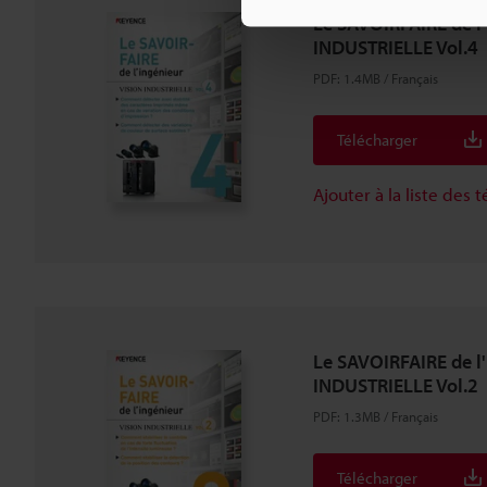
Le SAVOIRFAIRE de l
INDUSTRIELLE Vol.4
PDF
:
1.4MB
/
Français
Télécharger
Ajouter à la liste des
Le SAVOIRFAIRE de l
INDUSTRIELLE Vol.2
PDF
:
1.3MB
/
Français
Télécharger