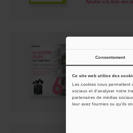
Ajouter à la liste des
Le SAVOIRFAIRE de l
INDUSTRIELLE Vol.6
Consentement
PDF
:
1.6MB
/
Français
Ce site web utilise des cooki
Télécharger
Les cookies nous permettent de
sociaux et d'analyser notre tr
Ajouter à la liste des
partenaires de médias sociaux
leur avez fournies ou qu'ils on