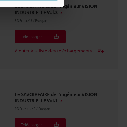
Le SAVOIRFAIRE de l'ingénieur VISION
INDUSTRIELLE Vol.3
PDF
:
1.1MB
/
Français
Télécharger
Ajouter à la liste des téléchargements
Le SAVOIRFAIRE de l'ingénieur VISION
INDUSTRIELLE Vol.1
PDF
:
943.7KB
/
Français
Télécharger