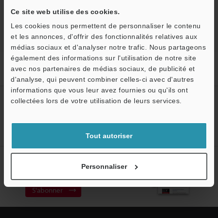
Retour vers « Sélection de produits par industrie et
application »
Ce site web utilise des cookies.
Les cookies nous permettent de personnaliser le contenu
et les annonces, d'offrir des fonctionnalités relatives aux
médias sociaux et d'analyser notre trafic. Nous partageons
également des informations sur l'utilisation de notre site
Accueil
Solutions
Mesure d’électrode d’un condensateur à
avec nos partenaires de médias sociaux, de publicité et
puce
d'analyse, qui peuvent combiner celles-ci avec d'autres
informations que vous leur avez fournies ou qu'ils ont
Créez votre compte KEYENCE
collectées lors de votre utilisation de leurs services.
Inscrivez-vous maintenant!
Tout autoriser
Abonnement à la lettre
Personnaliser
d'information
S'abonner