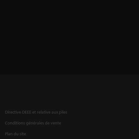
Directive DEEE et relative aux piles
Conditions générales de vente
Plan du site