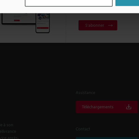
Abonnement à la le
d'information
S'abonner
Assistance
Téléchargements
le à son
Contact
délivrance
rvice après-