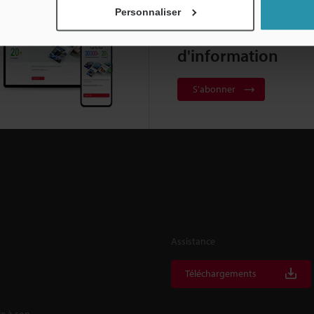
Personnaliser
Abonnement à la le
d'information
S'abonner
Assistance
Téléchargements
le à son