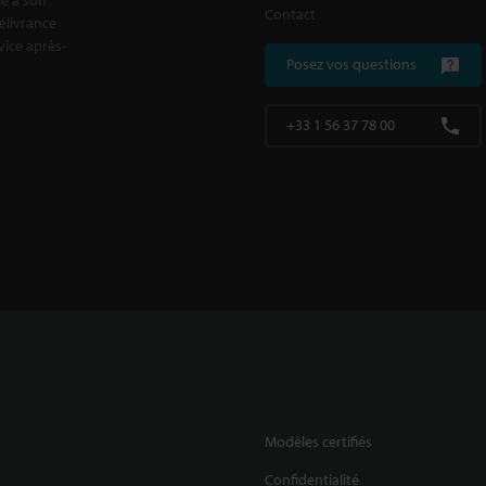
Contact
délivrance
rvice après-
Posez vos questions
+33 1 56 37 78 00
Modèles certifiés
Confidentialité