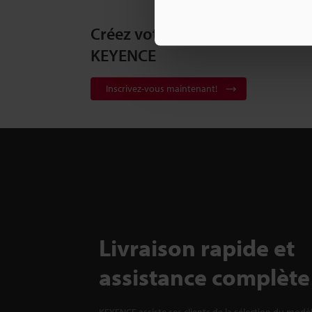
Créez votre compte
KEYENCE
Inscrivez-vous maintenant!
Livraison rapide et
assistance complète
KEYENCE assiste ses clients de la sélection du modè