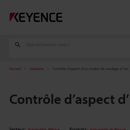
Accueil
Solutions
Contrôle d’aspect d’un cordon de soudage à l’arc
Contrôle d’aspect d
Secteur:
,
Produits:
Automobile
Métaux
Instruments de Mesure