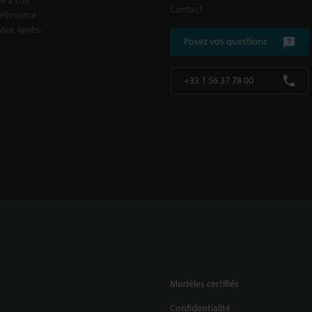
Contact
délivrance
rvice après-
Posez vos questions
+33 1 56 37 78 00
Modèles certifiés
Confidentialité