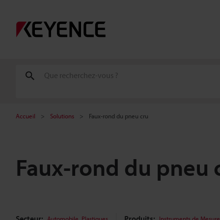
Accueil
Solutions
Faux-rond du pneu cru
Faux-rond du pneu 
Secteur:
,
Produits:
Automobile
Plastiques
Instruments de Mesure