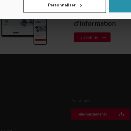
Personnaliser
Abonnement à la le
d'information
S'abonner
Assistance
Téléchargements
le à son