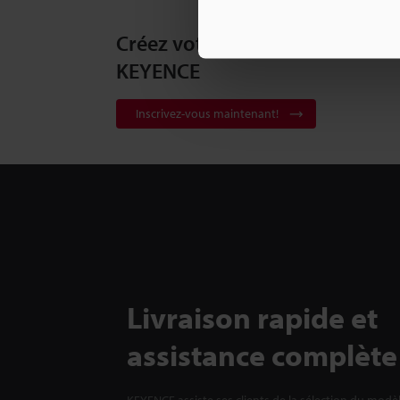
Créez votre compte
KEYENCE
Inscrivez-vous maintenant!
Livraison rapide et
assistance complète
KEYENCE assiste ses clients de la sélection du modè