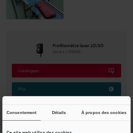
Profilomètre laser 2D/3D
Série LJ-X8000
Catalogues
Prix
Consentement
Détails
À propos des cookies
Retour vers « Sélection de produits par industrie et
application »
Ce site web utilise des cookies.