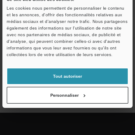
Les cookies nous permettent de personnaliser le contenu
et les annonces, d'offrir des fonctionnalités relatives aux
médias sociaux et d'analyser notre trafic. Nous partageons
Accueil
Solutions
Commande de position d’une trancheuse à
également des informations sur l'utilisation de notre site
viande
avec nos partenaires de médias sociaux, de publicité et
d'analyse, qui peuvent combiner celles-ci avec d'autres
Créez votre compte KEYENCE
informations que vous leur avez fournies ou qu'ils ont
collectées lors de votre utilisation de leurs services.
Inscrivez-vous maintenant!
Tout autoriser
Abonnement à la lettre
d'information
Personnaliser
S'abonner