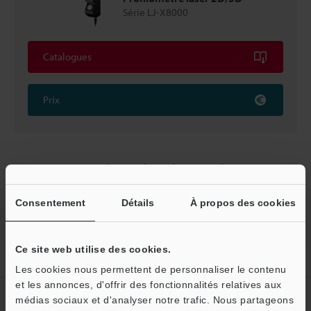
Série LJ-X8000
Catalogues
Prix
Retour vers « Sélection de produits par industrie et
application »
Consentement
Détails
À propos des cookies
Ce site web utilise des cookies.
Accueil
Solutions
Contrôle du profil d’un cordon de soudure
Les cookies nous permettent de personnaliser le contenu
et les annonces, d'offrir des fonctionnalités relatives aux
Créez votre compte KEYENCE
médias sociaux et d'analyser notre trafic. Nous partageons