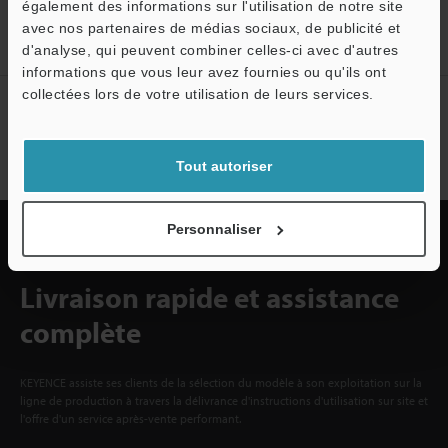
également des informations sur l'utilisation de notre site
Inscrivez-vous maintenant!
avec nos partenaires de médias sociaux, de publicité et
d'analyse, qui peuvent combiner celles-ci avec d'autres
informations que vous leur avez fournies ou qu'ils ont
collectées lors de votre utilisation de leurs services.
Abonnement à la lettre
d'information
S'abonner
Tout autoriser
Personnaliser
Livraison rapide et assistance
complète
KEYENCE assiste ses clients de la sélection du modèle à son exploitation sur la
ligne de production à travers la délivrance d'instructions d'utilisation sur site et
l'offre d'un service après-vente performant.