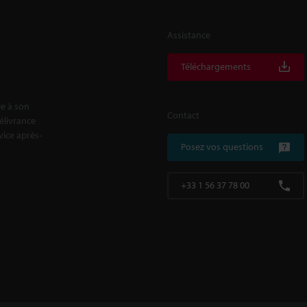
Assistance
Téléchargements
le à son
Contact
délivrance
rvice après-
Posez vos questions
+33 1 56 37 78 00