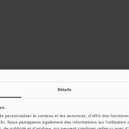
lomètre laser 2D/3D
Catalogues
Pri
Détails
LJ-X8000
es.
 personnaliser le contenu et les annonces, d'offrir des fonctionn
on »
afic. Nous partageons également des informations sur l'utilisation 
, de publicité et d'analyse, qui peuvent combiner celles-ci avec d