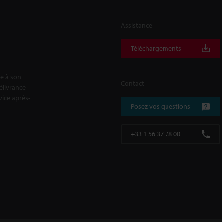
Assistance
Téléchargements
le à son
Contact
délivrance
rvice après-
Posez vos questions
+33 1 56 37 78 00