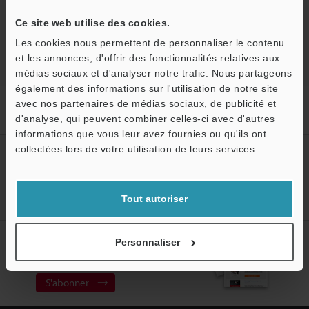
Retour vers « Sélection de produits par industrie et
Ce site web utilise des cookies.
application »
Les cookies nous permettent de personnaliser le contenu
et les annonces, d'offrir des fonctionnalités relatives aux
médias sociaux et d'analyser notre trafic. Nous partageons
également des informations sur l'utilisation de notre site
Accueil
Solutions
Contrôle des broches des connecteurs ronds
avec nos partenaires de médias sociaux, de publicité et
pour les serveurs de données
d'analyse, qui peuvent combiner celles-ci avec d'autres
informations que vous leur avez fournies ou qu'ils ont
collectées lors de votre utilisation de leurs services.
Créez votre compte KEYENCE
Inscrivez-vous maintenant!
Tout autoriser
Abonnement à la lettre
Personnaliser
d'information
S'abonner