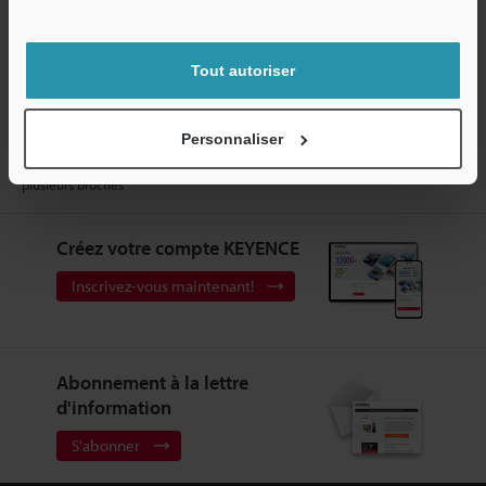
Retour vers « Sélection de produits par industrie et
application »
Tout autoriser
Personnaliser
Accueil
Solutions
Connecteur haute vitesse - Suivi de code pour
plusieurs broches
Créez votre compte KEYENCE
Inscrivez-vous maintenant!
Abonnement à la lettre
d'information
S'abonner