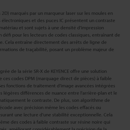
 2D) marqués par un marqueur laser sur les moules en
 électroniques et des puces IC présentent un contraste
matériau et sont sujets à une densité d'impression
n défi pour les lecteurs de codes classiques, entraînant de
e. Cela entraîne directement des arrêts de ligne de
ormations de traçabilité, posant un problème majeur de
égrée de la série SR-X de KEYENCE offre une solution
de ces codes DPM (marquage direct de pièces) à faible
e. Ses fonctions de traitement d'image avancées intégrées
 légères différences de nuance entre l'arrière-plan et le
atiquement le contraste. De plus, son algorithme de
décode avec précision même les codes effacés ou
urant une lecture d'une stabilité exceptionnelle. Cela
même des codes à faible contraste sur résine noire qui
és, améliorant considérablement la précision de la