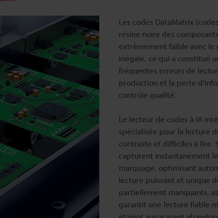
Les codes DataMatrix (codes
résine noire des composants
extrêmement faible avec le 
inégale, ce qui a constitué u
fréquentes erreurs de lectur
production et la perte d'inf
contrôle qualité.
Le lecteur de codes à IA int
spécialisée pour la lecture 
contraste et difficiles à lir
capturent instantanément les
marquage, optimisant autom
lecture puissant et unique 
partiellement manquants, ass
garantit une lecture fiable 
étaient auparavant abandonn