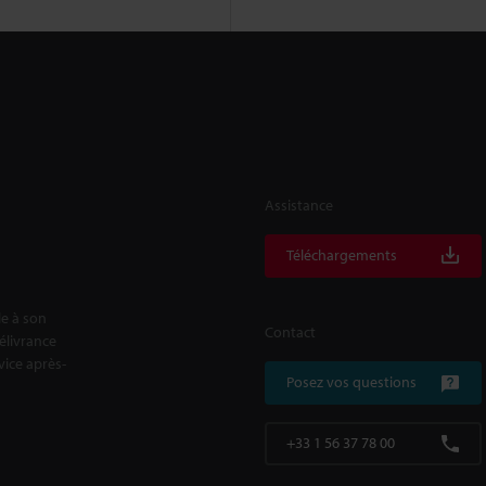
Assistance
Téléchargements
le à son
Contact
délivrance
rvice après-
Posez vos questions
+33 1 56 37 78 00