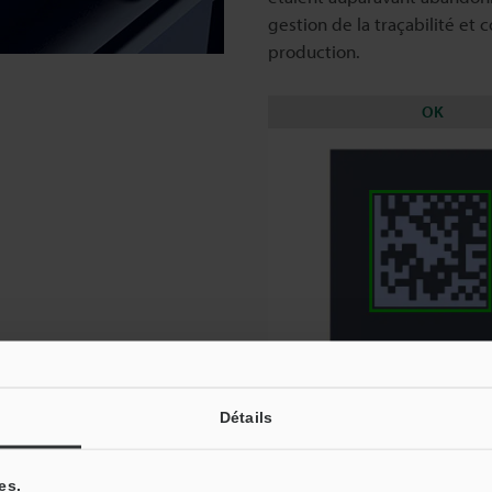
gestion de la traçabilité et
production.
OK
Détails
de codes à IA intégrée
Catalogues
es.