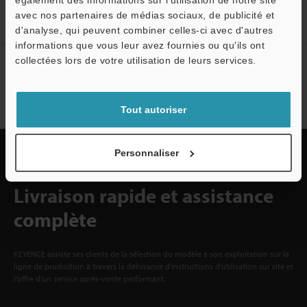
également des informations sur l'utilisation de notre site
Inscrivez-vous maintenant!
avec nos partenaires de médias sociaux, de publicité et
d'analyse, qui peuvent combiner celles-ci avec d'autres
informations que vous leur avez fournies ou qu'ils ont
collectées lors de votre utilisation de leurs services.
Abonnement à la lettre
d'information
S'abonner
Tout autoriser
Personnaliser
Livraison rapide et assistance
complète
KEYENCE assiste ses clients de la sélection du modèle à son exploitation sur la
ligne de production à travers la délivrance d'instructions d'utilisation sur site et
l'offre d'un service après-vente performant.