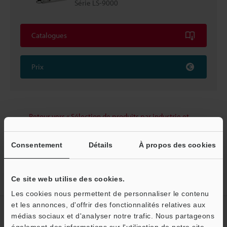
Série LS-9000
Catalogues
Prix
Retour vers « Sélection de produits par industrie et
application »
Consentement
Détails
À propos des cookies
Ce site web utilise des cookies.
Accueil
Solutions
Mesure du diamètre extérieur d’un tube
Les cookies nous permettent de personnaliser le contenu
et les annonces, d'offrir des fonctionnalités relatives aux
Créez votre compte KEYENCE
médias sociaux et d'analyser notre trafic. Nous partageons