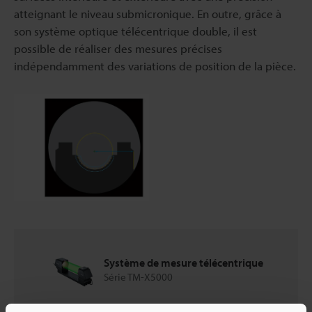
atteignant le niveau submicronique. En outre, grâce à
son système optique télécentrique double, il est
possible de réaliser des mesures précises
indépendamment des variations de position de la pièce.
Système de mesure télécentrique
Série TM-X5000