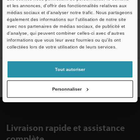
et les annonces, d'offrir des fonctionnalités relatives aux
Accueil
Solutions
Mesure de la déformation de bandes TAB
médias sociaux et d'analyser notre trafic. Nous partageons
également des informations sur l'utilisation de notre site
avec nos partenaires de médias sociaux, de publicité et
Créez votre compte KEYENCE
d'analyse, qui peuvent combiner celles-ci avec d'autres
informations que vous leur avez fournies ou qu'ils ont
Inscrivez-vous maintenant!
collectées lors de votre utilisation de leurs services.
Abonnement à la lettre
Tout autoriser
d'information
S'abonner
Personnaliser
Livraison rapide et assistance
complète