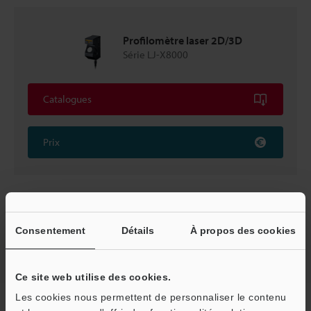
Profilomètre laser 2D/3D
Série LJ-X8000
Catalogues
Prix
Retour vers « Sélection de produits par industrie et
application »
Consentement
Détails
À propos des cookies
Ce site web utilise des cookies.
Les cookies nous permettent de personnaliser le contenu
Accueil
Solutions
Mesure des dimensions de sortie de papier