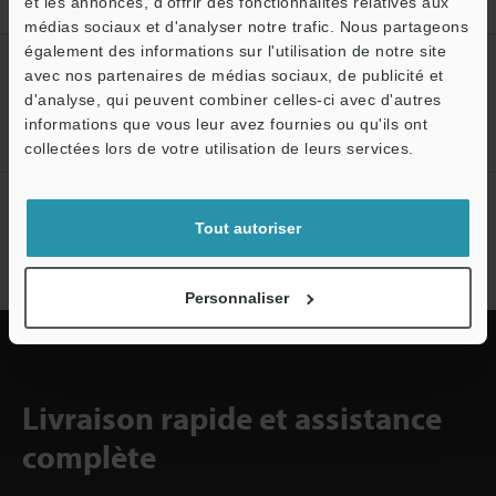
et les annonces, d'offrir des fonctionnalités relatives aux
isolant
médias sociaux et d'analyser notre trafic. Nous partageons
également des informations sur l'utilisation de notre site
Créez votre compte KEYENCE
avec nos partenaires de médias sociaux, de publicité et
d'analyse, qui peuvent combiner celles-ci avec d'autres
Inscrivez-vous maintenant!
informations que vous leur avez fournies ou qu'ils ont
collectées lors de votre utilisation de leurs services.
Abonnement à la lettre
Tout autoriser
d'information
S'abonner
Personnaliser
Livraison rapide et assistance
complète