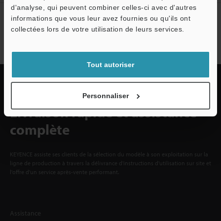
d'analyse, qui peuvent combiner celles-ci avec d'autres
Abonnement à la lettre
informations que vous leur avez fournies ou qu'ils ont
d'information
collectées lors de votre utilisation de leurs services.
S'abonner
Tout autoriser
Personnaliser
Livraison rapide et assistance
complète
KEYENCE assiste ses clients de la sélection du modèle à son exploitation sur la
ligne de production à travers la délivrance d'instructions d'utilisation sur site et
l'offre d'un service après-vente performant.
Assistance