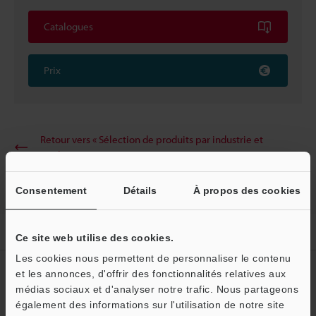
Catalogues
Prix
Retour vers « Sélection de produits par industrie et
application »
Consentement
Détails
À propos des cookies
Accueil
Solutions
Mesure de la position d’un arrêt robotique
Ce site web utilise des cookies.
Les cookies nous permettent de personnaliser le contenu
Créez votre compte KEYENCE
et les annonces, d'offrir des fonctionnalités relatives aux
médias sociaux et d'analyser notre trafic. Nous partageons
Inscrivez-vous maintenant!
également des informations sur l'utilisation de notre site