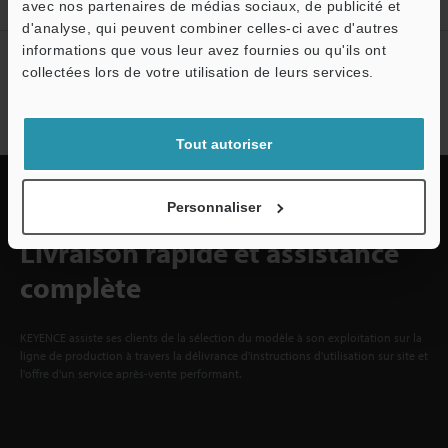
avec nos partenaires de médias sociaux, de publicité et
d'analyse, qui peuvent combiner celles-ci avec d'autres
informations que vous leur avez fournies ou qu'ils ont
Abonnement à la lettre
collectées lors de votre utilisation de leurs services.
d'information
S'abonner
Tout autoriser
Personnaliser
Livraison rapide et assistance
complète
KEYENCE assiste ses clients de la sélection du modèle à son exploitation sur la
ligne de production à travers la délivrance d'instructions d'utilisation sur site et
l'offre d'un service après-vente performant.