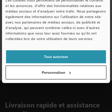
Les cookies nous permettent de personnaliser le contenu
et les annonces, d'offrir des fonctionnalités relatives aux
médias sociaux et d'analyser notre trafic. Nous partageons
Accueil
Solutions
Courbes de surface des batteries
également des informations sur l'utilisation de notre site
avec nos partenaires de médias sociaux, de publicité et
Créez votre compte KEYENCE
d'analyse, qui peuvent combiner celles-ci avec d'autres
informations que vous leur avez fournies ou qu'ils ont
Inscrivez-vous maintenant!
collectées lors de votre utilisation de leurs services.
Abonnement à la lettre
Tout autoriser
d'information
S'abonner
Personnaliser
Livraison rapide et assistance