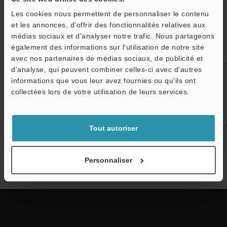
Les cookies nous permettent de personnaliser le contenu
et les annonces, d'offrir des fonctionnalités relatives aux
médias sociaux et d'analyser notre trafic. Nous partageons
également des informations sur l'utilisation de notre site
Accueil
Solutions
Détection d'anneaux de retenue
avec nos partenaires de médias sociaux, de publicité et
d'analyse, qui peuvent combiner celles-ci avec d'autres
Créez votre compte KEYENCE
informations que vous leur avez fournies ou qu'ils ont
collectées lors de votre utilisation de leurs services.
Inscrivez-vous maintenant!
Tout autoriser
Abonnement à la lettre
d'information
Personnaliser
S'abonner