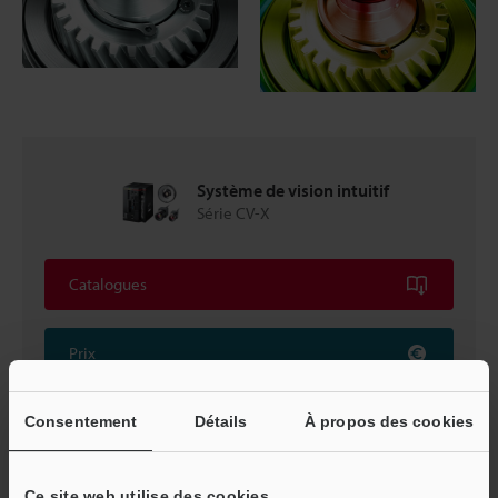
Système de vision intuitif
Série CV-X
Catalogues
Prix
Consentement
Détails
À propos des cookies
Retour vers « Sélection de produits par industrie et
application »
Ce site web utilise des cookies.