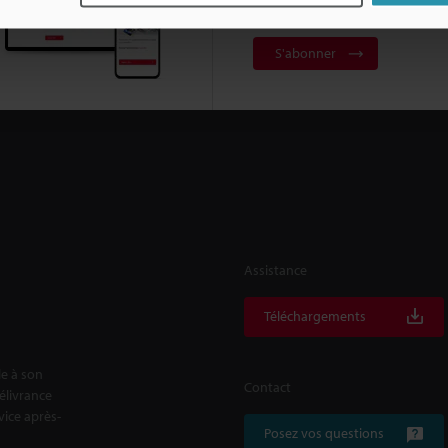
d'information
S'abonner
Assistance
Téléchargements
le à son
Contact
délivrance
rvice après-
Posez vos questions