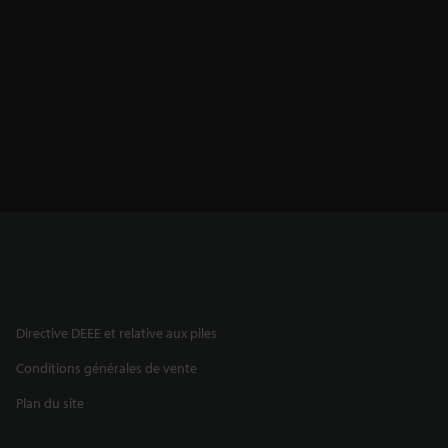
Directive DEEE et relative aux piles
Conditions générales de vente
Plan du site