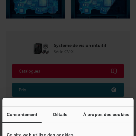
Système de vision intuitif
Série CV-X
Catalogues
Prix
Consentement
Détails
À propos des cookies
Retour vers « Sélection de produits par industrie et
application »
Ce site web utilise des cookies.