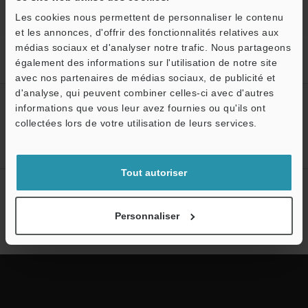
Les cookies nous permettent de personnaliser le contenu
et les annonces, d'offrir des fonctionnalités relatives aux
médias sociaux et d'analyser notre trafic. Nous partageons
Accueil
Solutions
Contrôle de revêtement anti-condensation sur
également des informations sur l'utilisation de notre site
une UCE
avec nos partenaires de médias sociaux, de publicité et
d'analyse, qui peuvent combiner celles-ci avec d'autres
Créez votre compte KEYENCE
informations que vous leur avez fournies ou qu'ils ont
collectées lors de votre utilisation de leurs services.
Inscrivez-vous maintenant!
Tout autoriser
Abonnement à la lettre
d'information
Personnaliser
S'abonner