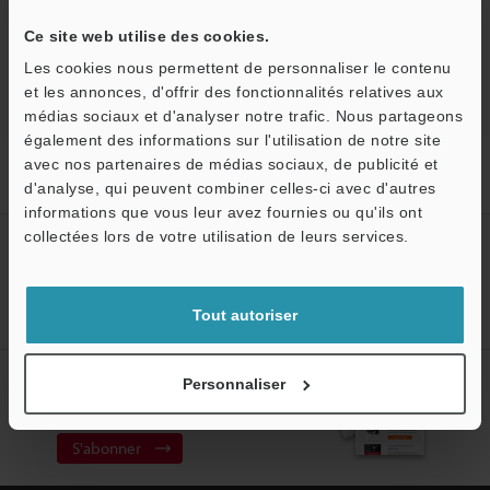
Retour vers « Sélection de produits par industrie et
Ce site web utilise des cookies.
application »
Les cookies nous permettent de personnaliser le contenu
et les annonces, d'offrir des fonctionnalités relatives aux
médias sociaux et d'analyser notre trafic. Nous partageons
également des informations sur l'utilisation de notre site
Accueil
Solutions
Contrôle d'aspect différentiel d’une roue
avec nos partenaires de médias sociaux, de publicité et
dentée
d'analyse, qui peuvent combiner celles-ci avec d'autres
informations que vous leur avez fournies ou qu'ils ont
collectées lors de votre utilisation de leurs services.
Créez votre compte KEYENCE
Inscrivez-vous maintenant!
Tout autoriser
Abonnement à la lettre
Personnaliser
d'information
S'abonner