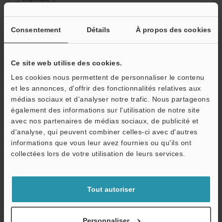
permet de déterminer la position réelle des cibles à
partir des différences de hauteur, impossibles à
déceler sur une image en 2D.
Consentement
Détails
À propos des cookies
Ce site web utilise des cookies.
Les cookies nous permettent de personnaliser le contenu
et les annonces, d'offrir des fonctionnalités relatives aux
médias sociaux et d'analyser notre trafic. Nous partageons
également des informations sur l'utilisation de notre site
avec nos partenaires de médias sociaux, de publicité et
d'analyse, qui peuvent combiner celles-ci avec d'autres
informations que vous leur avez fournies ou qu'ils ont
collectées lors de votre utilisation de leurs services.
Contrôle de la déformation de canettes
Il est possible de détecter des creux et rayures sur
Tout autoriser
n’importe quelle canette, indépendamment de sa
couleur et de son degré de brillance. L’acquisition
Personnaliser
des données 3D garantit un contrôle stable des