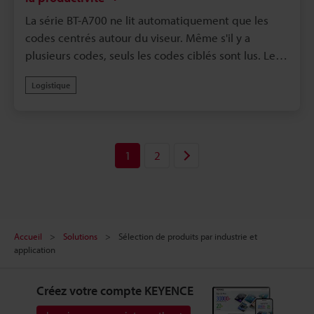
La série BT-A700 ne lit automatiquement que les
codes centrés autour du viseur. Même s'il y a
plusieurs codes, seuls les codes ciblés sont lus. Le
moteur de lecture à pleine portée peut lire des
Logistique
codes à une distance de 2.5cm jusqu'à 10m, ce qui
permet aux opérateurs de travailler dans des
positions confortables.
1
2
Accueil
Solutions
Sélection de produits par industrie et
application
Créez votre compte KEYENCE