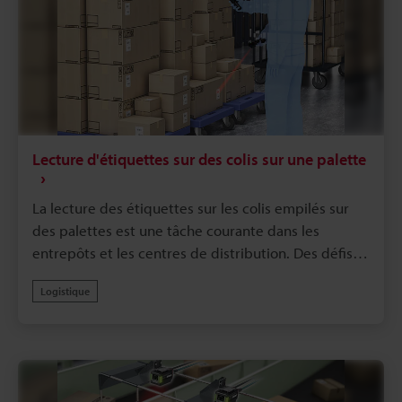
Lecture d'étiquettes sur des colis sur une palette
La lecture des étiquettes sur les colis empilés sur
des palettes est une tâche courante dans les
entrepôts et les centres de distribution. Des défis
tels que l'utilisation d'un escabeau pour lire les
Logistique
codes-barres sur des boîtes en carton empilées en
hauteur ou les interruptions de travail dues à des
étiquettes illisibles à travers un film étirable sont
des obstacles majeurs à l'efficacité
opérationnelle.Le terminal portatif de la Série BT-