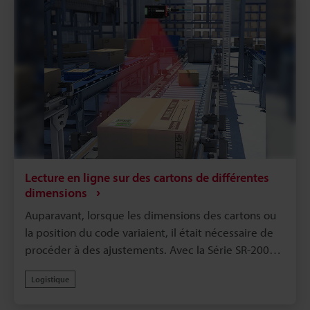
Lecture en ligne sur des cartons de différentes
dimensions
Auparavant, lorsque les dimensions des cartons ou
la position du code variaient, il était nécessaire de
procéder à des ajustements. Avec la Série SR-2000,
la profondeur de champ plus grande dans un
Logistique
champ de vision plus large facilite la lecture et la
haute vitesse de traitement suppose qu’aucune