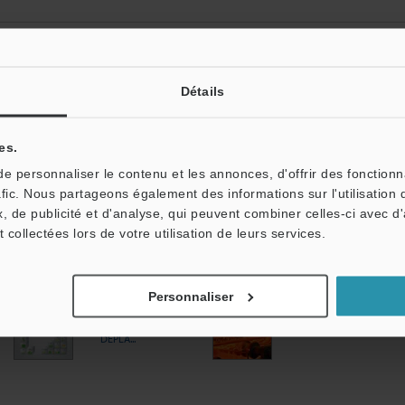
à laser ultra-haute vitesse et haute precision
à triangulation laser de la Série LK-G5000 offrent une grande vitesse et une haute préc
omme le capteur RS-CMOS et l’optique HDE, ces capteurs garantissent des résultats fia
Détails
au point du faisceau lumineux. Cette technologie assure une excellente linéarité (0,02 
 une vitesse d’échantillonnage pouvant atteindre 392 kHz, la Série LK-G5000 peut suivre 
n mouvement rapide. La gamme de têtes proposées couvre de nombreux besoins industrie
onction de la plage de mesure, de la précision ou encore de la taille du spot laser.
es.
 personnaliser le contenu et les annonces, d'offrir des fonctionn
Précédent
INDEX
Suivant
afic. Nous partageons également des informations sur l'utilisation 
, de publicité et d'analyse, qui peuvent combiner celles-ci avec d
t collectées lors de votre utilisation de leurs services.
Méthodes de
Méthodes et
Personnaliser
mesure
technologies de
COMPRENDRE LES
contrôle [Acier]
CAPTEURS DE
DÉPLA...