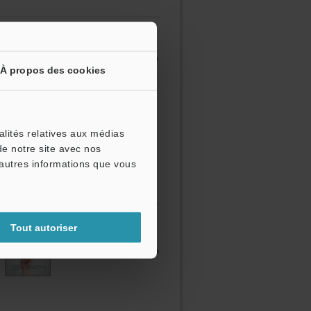
ision pour les mesures sans contact. Grâce à
bles sur de nombreux matériaux, en
À propos des cookies
% de la pleine échelle) et une grande
les vibrations et détecter les moindres
ls, permettant à chaque utilisateur de
alités relatives aux médias
de notre site avec nos
'autres informations que vous
COMMENT
Exemples de
Tout autoriser
SÉLECTIONNER UN
contrôles et
ÉQUIPEMENT DE
mesures
MESURE CAPTEU...
automatisés Matéri...