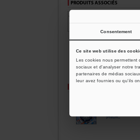
PRODUITS ASSOCIÉS
Capteur de déplacement 
Série LK-G5000
Les capteurs de déplacement 
des technologies avancées, c
Consentement
maintenant toujours la mise 
répétabilité (0,005 µm). Avec
variations sur des objets e
choisir le capteur idéal en f
Ce site web utilise des cooki
Les cookies nous permettent de
sociaux et d'analyser notre tr
partenaires de médias sociaux
leur avez fournies ou qu'ils on
ARTICLES RECOMMANDÉS
Exemples de
contrôles et
mesures
automatisés
[Pneum...