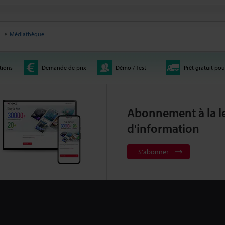
Médiathèque
tions
Demande de prix
Démo / Test
Prêt gratuit pou
Abonnement à la le
d'information
S'abonner