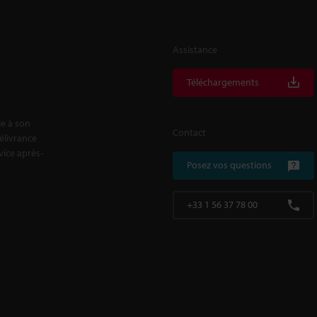
Assistance
Téléchargements
le à son
Contact
délivrance
rvice après-
Posez vos questions
+33 1 56 37 78 00