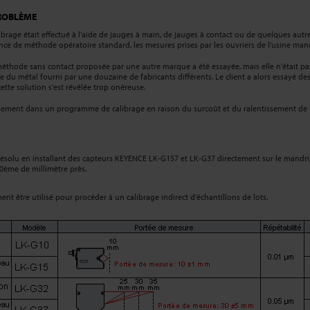
ROBLÈME
ibrage était effectué à l'aide de jauges à main, de jauges à contact ou de quelques aut
ence de méthode opératoire standard, les mesures prises par les ouvriers de l'usine man
thode sans contact proposée par une autre marque a été essayée, mais elle n'était pas f
e du métal fourni par une douzaine de fabricants différents. Le client a alors essayé de
ette solution s'est révélée trop onéreuse.
ssement dans un programme de calibrage en raison du surcoût et du ralentissement de l
 résolu en installant des capteurs KEYENCE LK-G157 et LK-G37 directement sur le mandr
10ème de millimètre près.
t être utilisé pour procéder à un calibrage indirect d'échantillons de lots.