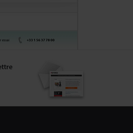
r essai
+33 1 56 37 78 00
ttre