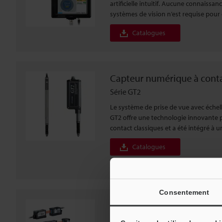
artificielle intuitif. Aucune connaiss
systèmes de vision n’est requise pour 
Catalogues
Capteur numérique à conta
Série GT2
Le système de prise de vue avec échell
GT2 offre une technologie innovante 
contact classiques et a été intégré à u
Catalogues
Consentement
Micromètre polyvalent à la
Série IG