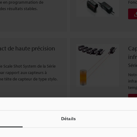
ance en programmation de
Fonc
des résultats stables.
ct de haute précision
Cap
inf
Séri
e Scale Shot System de la Série
par rapport aux capteurs à
Notr
ne tête de capteur de type stylo.
infr
temp
Détails
ser et CCD
Uni
Séri