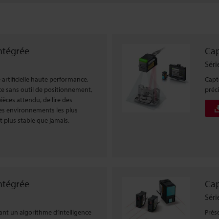
intégrée
Cap
Séri
 artificielle haute performance,
Capt
èce sans outil de positionnement,
préc
ièces attendu, de lire des
les environnements les plus
et plus stable que jamais.
intégrée
Cap
Séri
sant un algorithme d’intelligence
Prés