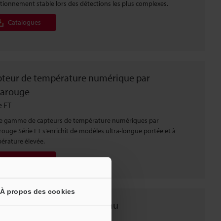
tionnement stable lors des détections les plus complexes.
Catalogues
teur de température numérique par
rarouge
e FT
e gamme de capteurs de température numériques par
arouge Série FT s’enrichit de modèles ultra-longue portée et à
érature élevée.
Catalogues
À propos des cookies
té de communication réseau
e DL