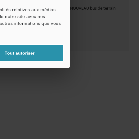
age considérablement réduit grâce au NOUVEAU bus de terrain
alités relatives aux médias
rt.
de notre site avec nos
'autres informations que vous
Catalogues
Tout autoriser