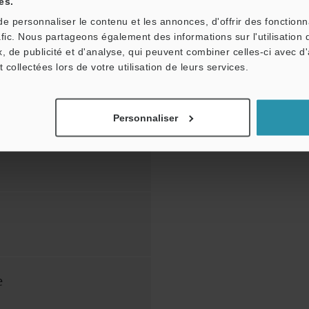
es.
une gamme de capteurs haute
Câbl
 personnaliser le contenu et les annonces, d'offrir des fonctionn
ormance exceptionnel, car ils
ouve
afic. Nous partageons également des informations sur l'utilisation 
phistiquées pour le
, de publicité et d'analyse, qui peuvent combiner celles-ci avec d
t collectées lors de votre utilisation de leurs services.
Personnaliser
e