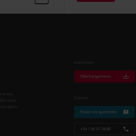
Assistance
Téléchargements
le à son
Contact
délivrance
rvice après-
Posez vos questions
+33 1 56 37 78 00