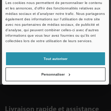
Les cookies nous permettent de personnaliser le contenu
et les annonces, d'offrir des fonctionnalités relatives aux
Accueil
Produits
Système de mesure 3D
Scanner 3D
médias sociaux et d'analyser notre trafic. Nous partageons
MMT à Scanner 3D
Modèles
Support de balayage
également des informations sur l'utilisation de notre site
avec nos partenaires de médias sociaux, de publicité et
d'analyse, qui peuvent combiner celles-ci avec d'autres
Créez votre compte KEYENCE
informations que vous leur avez fournies ou qu'ils ont
O
Inscrivez-vous maintenant!
collectées lors de votre utilisation de leurs services.
Service / SAV
Tout autoriser
Abonnement à la lettre
d'information
Personnaliser
S'abonner
Livraison rapide et assistance