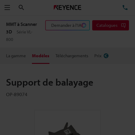
Rechercher
TÉ
Menu
MMT à Scanner
Demander à l'IA
Catalogues
3D
Série VL-
800
La gamme
Modèles
Téléchargements
Prix
Support de balayage
OP-89074