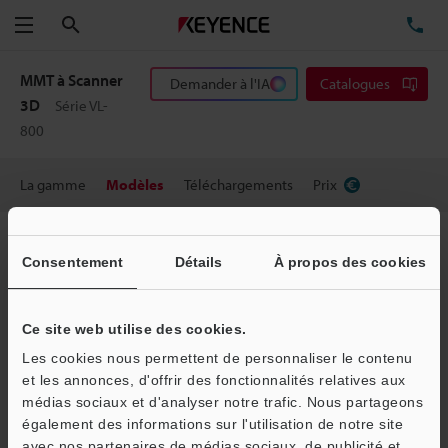
Rechercher
TÉ
Menu
MMT à Scanner
Demander à l'IA
Catalogues
3D
Série VL-
800
La gamme
Modèles
Téléchargements
Prix
Jeu d’accessoires
Consentement
Détails
À propos des cookies
VL-A4
Ce site web utilise des cookies.
Les cookies nous permettent de personnaliser le contenu
et les annonces, d'offrir des fonctionnalités relatives aux
médias sociaux et d'analyser notre trafic. Nous partageons
également des informations sur l'utilisation de notre site
avec nos partenaires de médias sociaux, de publicité et