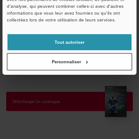
d'analyse, qui peuvent combiner celles-ci avec d'autres
informations que vous leur avez fournies ou qu'ils ont
O
collectées lors de votre utilisation de leurs services.
Service / SAV
Tout autoriser
*Veuillez noter que les accessoires représentés dans l'image sont
uniquement à des fins d'illustration et peuvent ne pas être inclus
Personnaliser
avec le produit.
Télécharger le catalogue