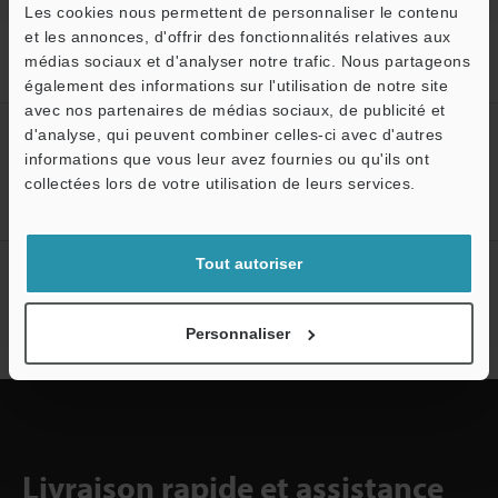
Les cookies nous permettent de personnaliser le contenu
et les annonces, d'offrir des fonctionnalités relatives aux
Accueil
Produits
Système de mesure 3D
Scanner 3D
médias sociaux et d'analyser notre trafic. Nous partageons
MMT à Scanner 3D
Modèles
Rideau
également des informations sur l'utilisation de notre site
avec nos partenaires de médias sociaux, de publicité et
d'analyse, qui peuvent combiner celles-ci avec d'autres
Créez votre compte KEYENCE
informations que vous leur avez fournies ou qu'ils ont
O
Inscrivez-vous maintenant!
collectées lors de votre utilisation de leurs services.
Service / SAV
Tout autoriser
Abonnement à la lettre
d'information
Personnaliser
S'abonner
Livraison rapide et assistance