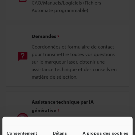
CAO/Manuels/Logiciels (Fichiers
Automate programmable)
Demandes
Coordonnées et formulaire de contact
pour transmettre toutes vos questions
sur le marqueur laser, obtenir une
assistance technique et des conseils en
matière de sélection.
Assistance technique par IA
générative
Obtenez des réponses techniques
précises avec notre assistant d’IA
Consentement
Détails
À propos des cookies