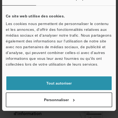
générative.
Ce site web utilise des cookies.
Marquage Laser
Les cookies nous permettent de personnaliser le contenu
et les annonces, d'offrir des fonctionnalités relatives aux
médias sociaux et d'analyser notre trafic. Nous partageons
également des informations sur l'utilisation de notre site
avec nos partenaires de médias sociaux, de publicité et
d'analyse, qui peuvent combiner celles-ci avec d'autres
Accueil
Assistance
Assistance utilisateur
Assistance
informations que vous leur avez fournies ou qu'ils ont
utilisateur pour les marqueurs laser
collectées lors de votre utilisation de leurs services.
Créez votre compte KEYENCE
Tout autoriser
Inscrivez-vous maintenant!
Personnaliser
Abonnement à la lettre
d'information