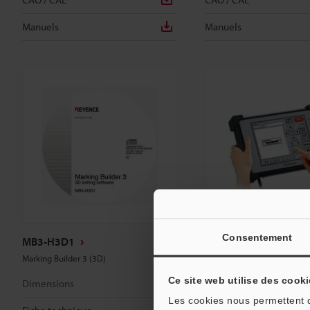
Manuels
Manuels
Consentement
MB3-H3D1
MC-P1
Marking Builder 3 (3D)
Console commune
Ce site web utilise des cooki
Dimensions
Dimensions
Les cookies nous permettent de