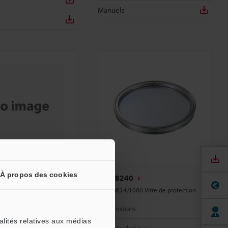
Manuels
À propos des cookies
OP-88240
Série MD-U1000 Vitre de protection
s
Dimensions
nique
alités relatives aux médias