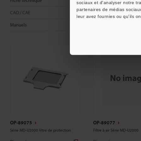
Fiche technique
Fiche technique
sociaux et d'analyser notre tr
partenaires de médias sociaux
CAO / CAE
CAO / CAE
leur avez fournies ou qu'ils on
Manuels
Manuels
OP-89075
OP-89077
Série MD-U2000 Vitre de protection
Filtre à air Série MD-U2000