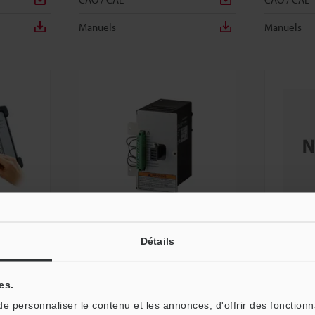
Manuels
Manuels
Détails
MD-C2BU
MD-N1U
Module de sécurité laser
Dimension
es.
Dimensions
Fiche tech
 personnaliser le contenu et les annonces, d'offrir des fonctionn