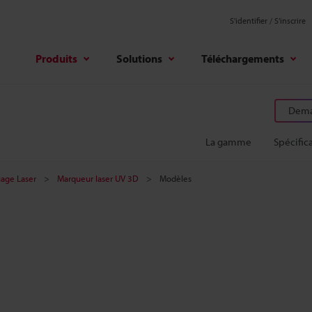
S'identifier / S’inscrire
Produits
Solutions
Téléchargements
Deman
La gamme
Spécific
age Laser
Marqueur laser UV 3D
Modèles