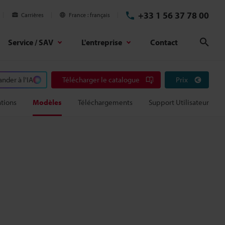
+33 1 56 37 78 00
Carrières
France
français
Service / SAV
L'entreprise
Contact
Rech
der à l'IA
Télécharger le catalogue
Prix
ations
Modèles
Téléchargements
Support Utilisateur