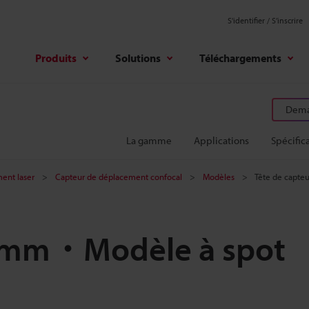
S'identifier / S’inscrire
Produits
Solutions
Téléchargements
Deman
La gamme
Applications
Spécific
ent laser
Capteur de déplacement confocal
Modèles
Tête de capte
5 mm・Modèle à spot