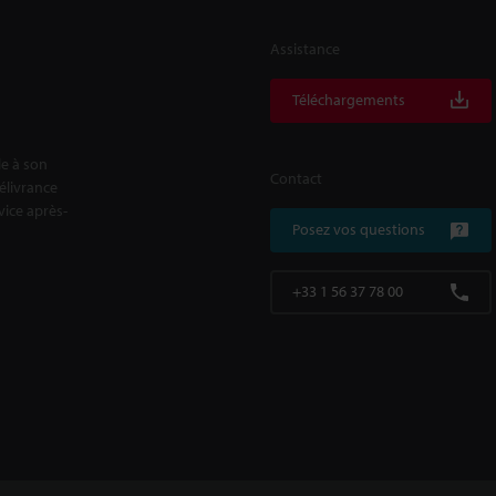
Assistance
Téléchargements
le à son
Contact
délivrance
rvice après-
Posez vos questions
+33 1 56 37 78 00