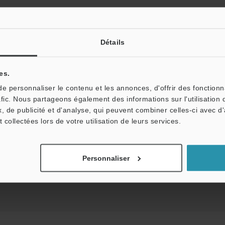
Détails
Télécharger le catalogue
es.
 personnaliser le contenu et les annonces, d'offrir des fonctionn
afic. Nous partageons également des informations sur l'utilisation 
, de publicité et d'analyse, qui peuvent combiner celles-ci avec d
niques
Fiche technique (PDF)
CAO / CAE
t collectées lors de votre utilisation de leurs services.
Posez vos questions
Démo / Test
Prêt gratuit
Personnaliser
Produits:
Capteurs de déplacement laser