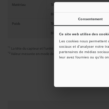
Matériau
Tête
Bloc optique
Consentement
Poids
Tête
Bloc optique
Ce site web utilise des cooki
Les cookies nous permettent de
sociaux et d'analyser notre tr
*1
La tête du capteur et l’unité optique constituent une paire. Non
partenaires de médias sociaux
*2
Valeur mesurée en mode de déplacement avec la pièce de référe
leur avez fournies ou qu'ils on