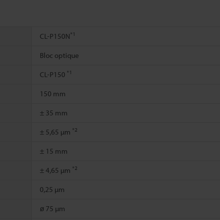
*1
CL-P150N
Bloc optique
*1
CL-P150
150 mm
± 35 mm
*2
± 5,65 µm
± 15 mm
*2
± 4,65 µm
0,25 µm
ø 75 µm