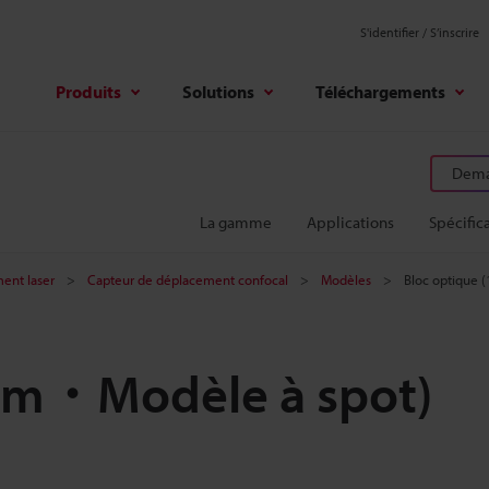
S'identifier / S’inscrire
Produits
Solutions
Téléchargements
Deman
La gamme
Applications
Spécific
ent laser
Capteur de déplacement confocal
Modèles
Bloc optique
 mm・Modèle à spot)