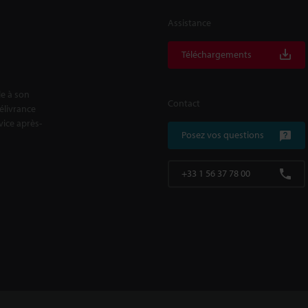
Assistance
Téléchargements
le à son
Contact
délivrance
rvice après-
Posez vos questions
+33 1 56 37 78 00