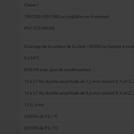
Classe I
100/200/500/1000 µs (réglable sur 4 niveaux)
IP67 (CEI 60529)
Éclairage de la surface de la cible : 30000 lux (lampe à in
0 à 50°C
85% HR max. (pas de condensation)
10 à 57 Hz, double amplitude de 1,5 mm suivant X, Y, et Z, 
e
10 à 57 Hz, double amplitude de 0,3 mm suivant X, Y, et Z, 
15 G, 6 ms
0,005% de F.S. / °C
0,015% de F.S. / °C