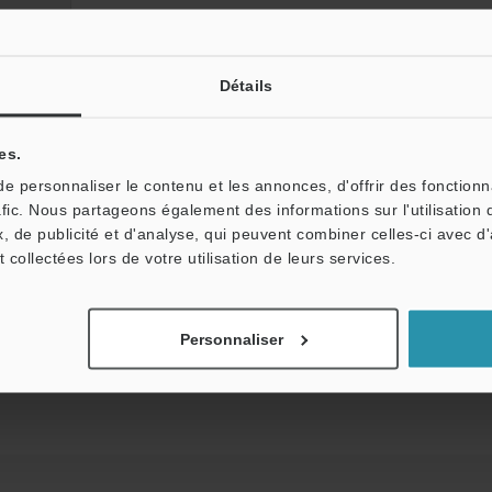
Avant : SUS, Arrière : aluminium
Polycarbonate
Détails
Environ 380 g
Environ 1600 g
es.
 personnaliser le contenu et les annonces, d'offrir des fonctionn
afic. Nous partageons également des informations sur l'utilisation 
 compatibles avec d’autres.
, de publicité et d'analyse, qui peuvent combiner celles-ci avec d
nce KEYENCE (surface réfléchissante).
t collectées lors de votre utilisation de leurs services.
Personnaliser
Fiche technique (PDF)
Autres modèles