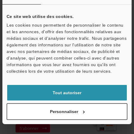
Microscopes Laser
Ce site web utilise des cookies.
Les cookies nous permettent de personnaliser le contenu
et les annonces, d'offrir des fonctionnalités relatives aux
médias sociaux et d'analyser notre trafic. Nous partageons
Accueil
Produits
Microscopes
Microscopes Laser
également des informations sur l'utilisation de notre site
Microscope à balayage laser 3D
Modèles
Platine goniométrique
avec nos partenaires de médias sociaux, de publicité et
pour platine de 300 mm
d'analyse, qui peuvent combiner celles-ci avec d'autres
informations que vous leur avez fournies ou qu'ils ont
O
collectées lors de votre utilisation de leurs services.
Créez votre compte KEYENCE
Service / SAV
Inscrivez-vous maintenant!
Tout autoriser
Abonnement à la lettre
Personnaliser
d'information
S'abonner