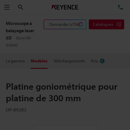
Rechercher
TÉ
Menu
Microscope à
Demander à l'IA
Catalogues
balayage laser
3D
Série VK-
X4000
La gamme
Modèles
Téléchargements
Prix
Platine goniométrique pour
platine de 300 mm
OP-89282