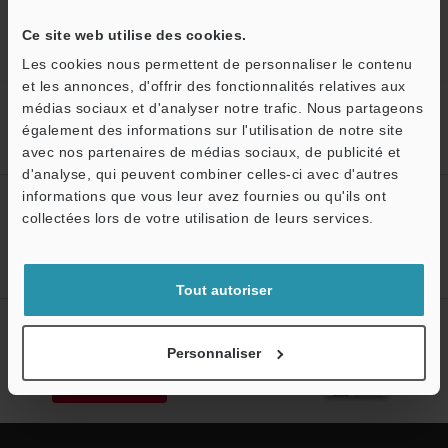
Ce site web utilise des cookies.
Les cookies nous permettent de personnaliser le contenu
et les annonces, d'offrir des fonctionnalités relatives aux
médias sociaux et d'analyser notre trafic. Nous partageons
Accueil
Produits
Microscopes
Microscopes Laser
Microscope à balayage laser 3D
Modèles
Interférence, 5×
également des informations sur l'utilisation de notre site
Objectif
avec nos partenaires de médias sociaux, de publicité et
d'analyse, qui peuvent combiner celles-ci avec d'autres
informations que vous leur avez fournies ou qu'ils ont
Créez votre compte KEYENCE
O
collectées lors de votre utilisation de leurs services.
Service / SAV
Inscrivez-vous maintenant!
Tout autoriser
Abonnement à la lettre
d'information
Personnaliser
S'abonner