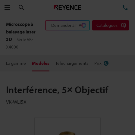
Rechercher
TÉ
Menu
Microscope à
Demander à l'IA
Catalogues
balayage laser
3D
Série VK-
X4000
La gamme
Modèles
Téléchargements
Prix
Interférence, 5× Objectif
VK-WLI5X